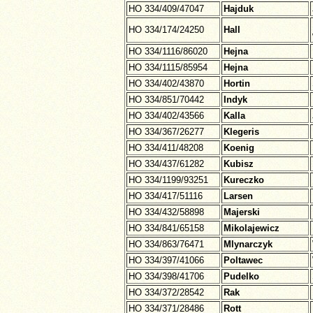
HO 334/409/47047
Hajduk
HO 334/174/24250
Hall
HO 334/1116/86020
Hejna
HO 334/1115/85954
Hejna
HO 334/402/43870
Hortin
HO 334/851/70442
Indyk
HO 334/402/43566
Kalla
HO 334/367/26277
Klegeris
HO 334/411/48208
Koenig
HO 334/437/61282
Kubisz
HO 334/1199/93251
Kureczko
HO 334/417/51116
Larsen
HO 334/432/58898
Majerski
HO 334/841/65158
Mikolajewicz
HO 334/863/76471
Mlynarczyk
HO 334/397/41066
Poltawec
HO 334/398/41706
Pudelko
HO 334/372/28542
Rak
HO 334/371/28486
Rott