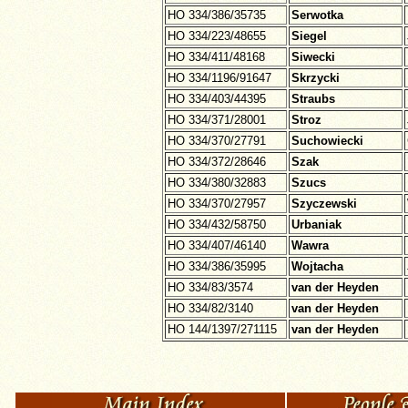
HO 334/386/35735
Serwotka
HO 334/223/48655
Siegel
HO 334/411/48168
Siwecki
HO 334/1196/91647
Skrzycki
HO 334/403/44395
Straubs
HO 334/371/28001
Stroz
HO 334/370/27791
Suchowiecki
HO 334/372/28646
Szak
HO 334/380/32883
Szucs
HO 334/370/27957
Szyczewski
HO 334/432/58750
Urbaniak
HO 334/407/46140
Wawra
HO 334/386/35995
Wojtacha
HO 334/83/3574
van der Heyden
HO 334/82/3140
van der Heyden
HO 144/1397/271115
van der Heyden