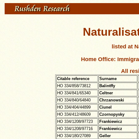
Naturalisa
listed at 
Home Office: Immigra
All re
Citable reference
Surname
HO 334/858/73812
Balintffy
HO 334/841/65340
Celtner
HO 334/840/64840
Chrzanowski
HO 334/404/44899
Ciunel
HO 334/412/48609
Czornopysky
HO 334/1208/97723
Frankiewicz
HO 334/1208/97716
Frankiewicz
HO 334/180/27089
Geller